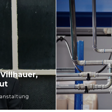
Villhauer,
ut
ranstaltung